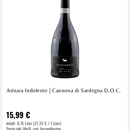
Asinara Indolente | Cannona di Sardegna D.O.C.
15,99 €
Inhalt:
0.75 Liter
(21,32 € / 1 Liter)
Regulärer Preis:
Preise inkl. MwSt. zzgl. Versandkosten