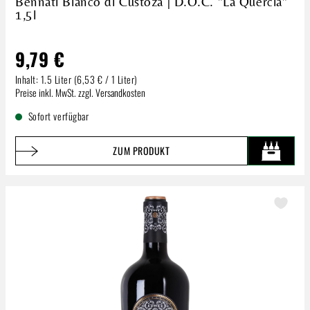
Bennati Bianco di Custoza | D.O.C. "La Quercia"
1,5l
9,79 €
Inhalt:
1.5 Liter
(6,53 € / 1 Liter)
Regulärer Preis:
Preise inkl. MwSt. zzgl. Versandkosten
Sofort verfügbar
ZUM PRODUKT