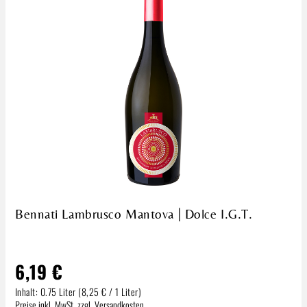
Bennati Lambrusco Mantova | Dolce I.G.T.
6,19 €
Inhalt:
0.75 Liter
(8,25 € / 1 Liter)
Regulärer Preis:
Preise inkl. MwSt. zzgl. Versandkosten