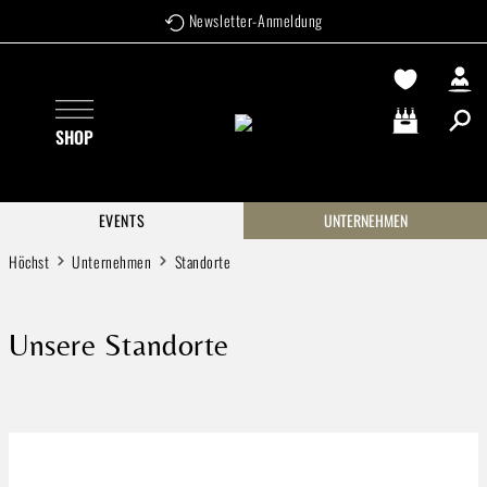
Newsletter-Anmeldung
Zum Hauptinhalt springen
SHOP
Warenkorb enthä
EVENTS
UNTERNEHMEN
Höchst
Unternehmen
Standorte
Unsere Standorte