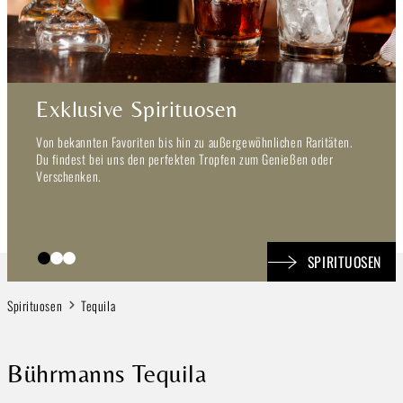
osen
Weine aus aller W
u außergewöhnlichen Raritäten.
Tauch ein in unsere vielfältige We
Tropfen zum Genießen oder
Anbaugebieten weltweit. Ob frucht
oder edler Rosé – bei uns findest
Anlass. Bequem online bestellen un
lassen.
SPIRITUOSEN
Spirituosen
Tequila
Bührmanns Tequila