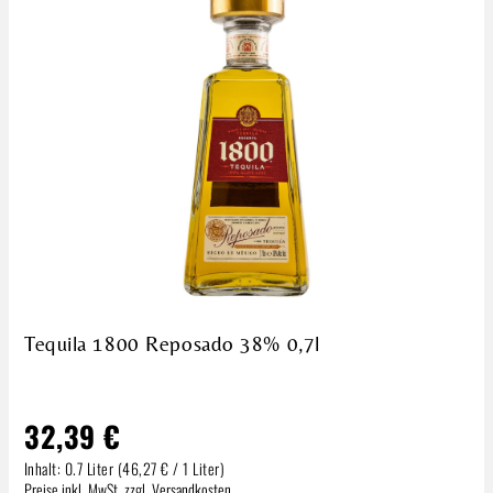
Tequila 1800 Reposado 38% 0,7l
32,39 €
Inhalt:
0.7 Liter
(46,27 € / 1 Liter)
Regulärer Preis:
Preise inkl. MwSt. zzgl. Versandkosten