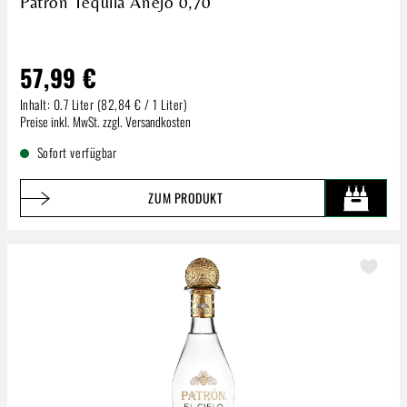
Patron Tequila Anejo 0,70
57,99 €
Inhalt:
0.7 Liter
(82,84 € / 1 Liter)
Regulärer Preis:
Preise inkl. MwSt. zzgl. Versandkosten
Sofort verfügbar
ZUM PRODUKT