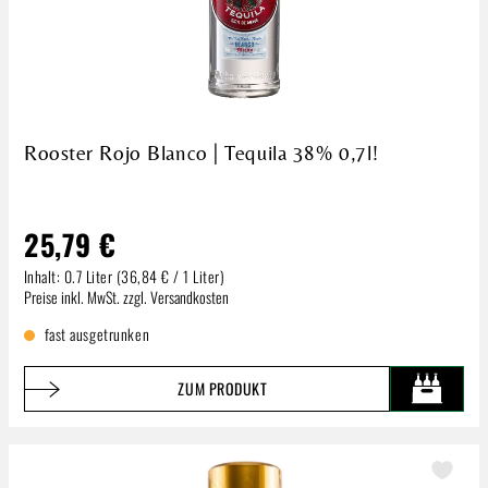
Rooster Rojo Blanco | Tequila 38% 0,7l!
25,79 €
Inhalt:
0.7 Liter
(36,84 € / 1 Liter)
Regulärer Preis:
Preise inkl. MwSt. zzgl. Versandkosten
fast ausgetrunken
ZUM PRODUKT