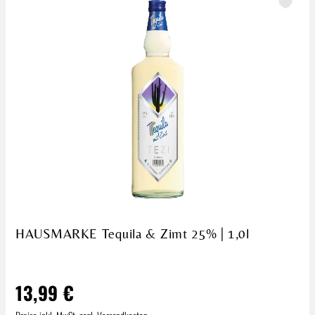
HAUSMARKE Tequila & Zimt 25% | 1,0l
13,99 €
Regulärer Preis: