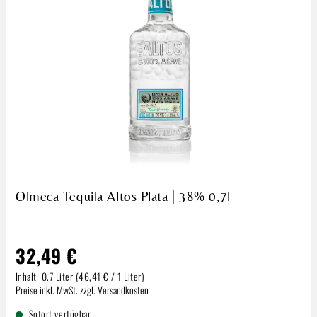
Olmeca Tequila Altos Plata | 38% 0,7l
32,49 €
Inhalt:
0.7 Liter
(46,41 € / 1 Liter)
Regulärer Preis:
Preise inkl. MwSt. zzgl. Versandkosten
Sofort verfügbar