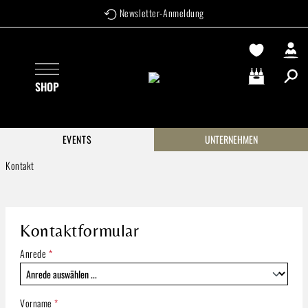
Newsletter-Anmeldung
Zum Hauptinhalt springen
SHOP
Warenkorb enthä
EVENTS
UNTERNEHMEN
Kontakt
Kontaktformular
Anrede
*
Vorname
*