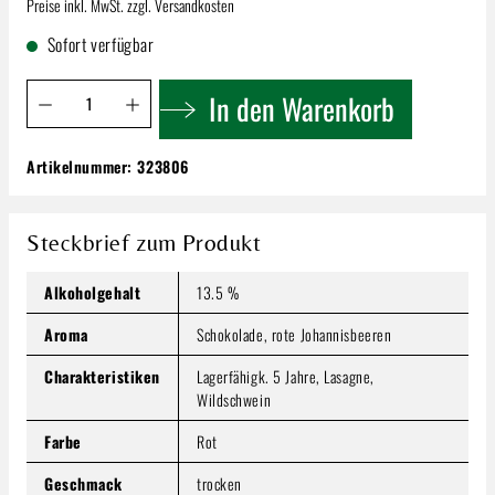
Preise inkl. MwSt. zzgl. Versandkosten
Sofort verfügbar
Produkt Anzahl: Gib den gewünschten Wert ein oder benutze 
In den Warenkorb
Artikelnummer:
323806
Walch Selezione Lagrein | Alto Adige D.O.C.
15,19 €
Inhalt:
0.75 Liter
(20,25 € / 1 Liter)
Steckbrief zum Produkt
Preise inkl. MwSt. zzgl. Versandkosten
Alkoholgehalt
13.5 %
Produkt Anzahl: Gib den gewünschten Wert ein oder benutze
In den Warenkorb
Aroma
Schokolade, rote Johannisbeeren
Charakteristiken
Lagerfähigk. 5 Jahre, Lasagne,
Wildschwein
Farbe
Rot
Geschmack
trocken