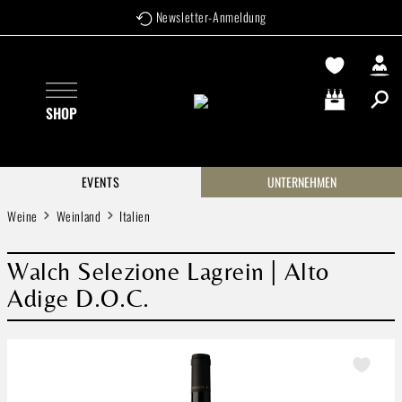
Newsletter-Anmeldung
Zum Hauptinhalt springen
SHOP
Warenkorb enthä
EVENTS
UNTERNEHMEN
Weine
Weinland
Italien
Walch Selezione Lagrein | Alto
Adige D.O.C.
Bildergalerie überspringen