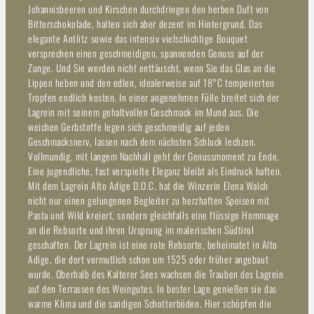
Johannisbeeren und Kirschen durchdringen den herben Duft von
Bitterschokolade, halten sich aber dezent im Hintergrund. Das
elegante Antlitz sowie das intensiv vielschichtige Bouquet
versprechen einen geschmeidigen, spannenden Genuss auf der
Zunge. Und Sie werden nicht enttäuscht, wenn Sie das Glas an die
Lippen heben und den edlen, idealerweise auf 18°C temperierten
Tropfen endlich kosten. In einer angenehmen Fülle breitet sich der
Lagrein mit seinem gehaltvollen Geschmack im Mund aus. Die
weichen Gerbstoffe legen sich geschmeidig auf jeden
Geschmacksnerv, lassen nach dem nächsten Schluck lechzen.
Vollmundig, mit langem Nachhall geht der Genussmoment zu Ende.
Eine jugendliche, fast verspielte Eleganz bleibt als Eindruck haften.
Mit dem Lagrein Alto Adige D.O.C. hat die Winzerin Elena Walch
nicht nur einen gelungenen Begleiter zu herzhaften Speisen mit
Pasta und Wild kreiert, sondern gleichfalls eine flüssige Hommage
an die Rebsorte und ihren Ursprung im malerischen Südtirol
geschaffen. Der Lagrein ist eine rote Rebsorte, beheimatet in Alto
Adige, die dort vermutlich schon um 1525 oder früher angebaut
wurde. Oberhalb des Kalterer Sees wachsen die Trauben des Lagrein
auf den Terrassen des Weingutes. In bester Lage genießen sie das
warme Klima und die sandigen Schotterböden. Hier schöpfen die