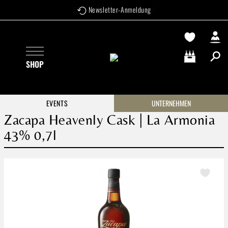
Versandkostenfrei ab 99 €
Newsletter-Anmeldung
Zum Hauptinhalt springen
SHOP
Warenkorb enthä
EVENTS
UNTERNEHMEN
Zacapa Heavenly Cask | La Armonia
43% 0,7l
Bildergalerie überspringen