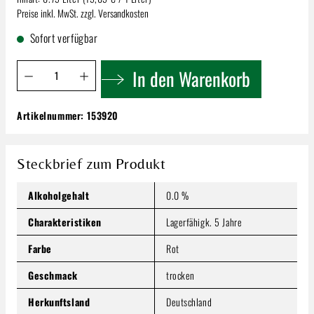
Preise inkl. MwSt. zzgl. Versandkosten
Sofort verfügbar
Produkt Anzahl: Gib den gewünschten Wert ein oder benutze 
In den Warenkorb
Artikelnummer:
153920
Wöhrwag Merlot | VDP Gutswein Trocken
11,29 €
Inhalt:
0.75 Liter
(15,05 € / 1 Liter)
Steckbrief zum Produkt
Preise inkl. MwSt. zzgl. Versandkosten
Alkoholgehalt
0.0 %
Produkt Anzahl: Gib den gewünschten Wert ein oder benutze
In den Warenkorb
Charakteristiken
Lagerfähigk. 5 Jahre
Farbe
Rot
Geschmack
trocken
Herkunftsland
Deutschland