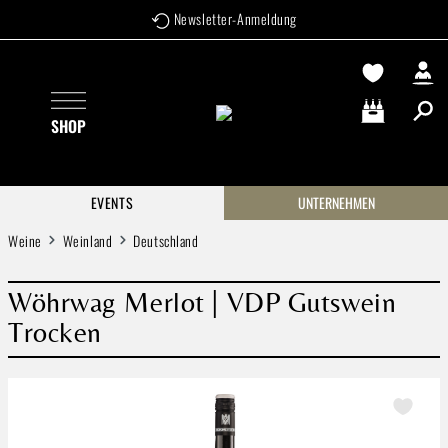
Newsletter-Anmeldung
Zum Hauptinhalt springen
SHOP
Warenkorb enthä
EVENTS
UNTERNEHMEN
Weine
Weinland
Deutschland
Wöhrwag Merlot | VDP Gutswein
Trocken
Bildergalerie überspringen