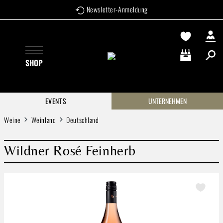
Newsletter-Anmeldung
Zum Hauptinhalt springen
SHOP
Warenkorb enthä
EVENTS
UNTERNEHMEN
Weine
Weinland
Deutschland
Wildner Rosé Feinherb
Bildergalerie überspringen