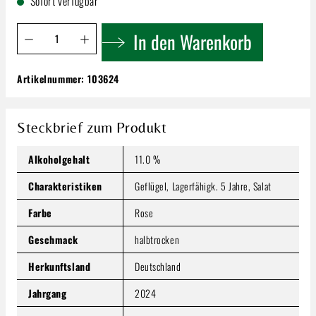
Sofort verfügbar
Produkt Anzahl: Gib den gewünschten Wert ein oder benutze 
In den Warenkorb
Artikelnummer:
103624
Wildner Rosé Feinherb
7,99 €
Inhalt:
0.75 Liter
(10,65 € / 1 Liter)
Steckbrief zum Produkt
Preise inkl. MwSt. zzgl. Versandkosten
Alkoholgehalt
11.0 %
Produkt Anzahl: Gib den gewünschten Wert ein oder benutze
In den Warenkorb
Charakteristiken
Geflügel, Lagerfähigk. 5 Jahre, Salat
Farbe
Rose
Geschmack
halbtrocken
Herkunftsland
Deutschland
Jahrgang
2024