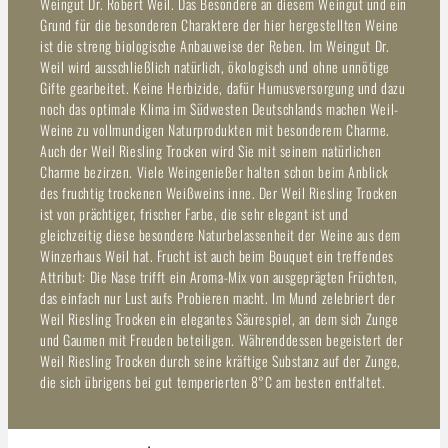
Weingut Dr. Robert Weil. Das Besondere an diesem Weingut und ein
Grund für die besonderen Charaktere der hier hergestellten Weine
ist die streng biologische Anbauweise der Reben. Im Weingut Dr.
Weil wird ausschließlich natürlich, ökologisch und ohne unnötige
Gifte gearbeitet. Keine Herbizide, dafür Humusversorgung und dazu
noch das optimale Klima im Südwesten Deutschlands machen Weil-
Weine zu vollmundigen Naturprodukten mit besonderem Charme.
Auch der Weil Riesling Trocken wird Sie mit seinem natürlichen
Charme bezirzen. Viele Weingenießer halten schon beim Anblick
des fruchtig trockenen Weißweins inne. Der Weil Riesling Trocken
ist von prächtiger, frischer Farbe, die sehr elegant ist und
gleichzeitig diese besondere Naturbelassenheit der Weine aus dem
Winzerhaus Weil hat. Frucht ist auch beim Bouquet ein treffendes
Attribut: Die Nase trifft ein Aroma-Mix von ausgeprägten Früchten,
das einfach nur Lust aufs Probieren macht. Im Mund zelebriert der
Weil Riesling Trocken ein elegantes Säurespiel, an dem sich Zunge
und Gaumen mit Freuden beteiligen. Währenddessen begeistert der
Weil Riesling Trocken durch seine kräftige Substanz auf der Zunge,
die sich übrigens bei gut temperierten 8°C am besten entfaltet.