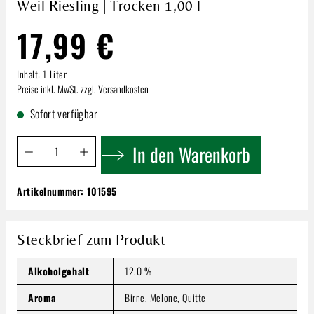
Weil Riesling | Trocken 1,00 l
17,99 €
Inhalt:
1 Liter
Preise inkl. MwSt. zzgl. Versandkosten
Sofort verfügbar
Produkt Anzahl: Gib den gewünschten Wert ein oder benutze 
In den Warenkorb
Artikelnummer:
101595
Weil Riesling | Trocken 1,00 l
17,99 €
Inhalt:
1 Liter
Steckbrief zum Produkt
Preise inkl. MwSt. zzgl. Versandkosten
Alkoholgehalt
12.0 %
Produkt Anzahl: Gib den gewünschten Wert ein oder benutze
In den Warenkorb
Aroma
Birne, Melone, Quitte