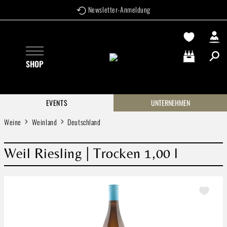
Newsletter-Anmeldung
Zum Hauptinhalt springen
SHOP
Warenkorb enthä
EVENTS
UNTERNEHMEN
Weine
Weinland
Deutschland
Weil Riesling | Trocken 1,00 l
Bildergalerie überspringen