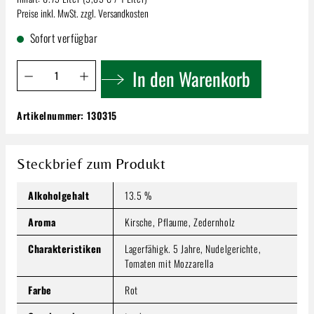
Preise inkl. MwSt. zzgl. Versandkosten
Sofort verfügbar
Produkt Anzahl: Gib den gewünschten Wert ein oder benutze 
In den Warenkorb
Artikelnummer:
130315
Wachtenburg Winzer | Merlot Trocken
7,39 €
Inhalt:
0.75 Liter
(9,85 € / 1 Liter)
Steckbrief zum Produkt
Preise inkl. MwSt. zzgl. Versandkosten
Alkoholgehalt
13.5 %
Produkt Anzahl: Gib den gewünschten Wert ein oder benutze
In den Warenkorb
Aroma
Kirsche, Pflaume, Zedernholz
Charakteristiken
Lagerfähigk. 5 Jahre, Nudelgerichte,
Tomaten mit Mozzarella
Farbe
Rot