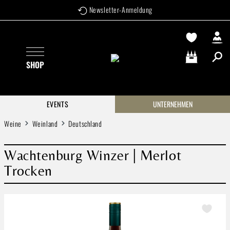
Newsletter-Anmeldung
Zum Hauptinhalt springen
SHOP
Warenkorb enthä
EVENTS
UNTERNEHMEN
Weine
Weinland
Deutschland
Wachtenburg Winzer | Merlot
Trocken
Bildergalerie überspringen