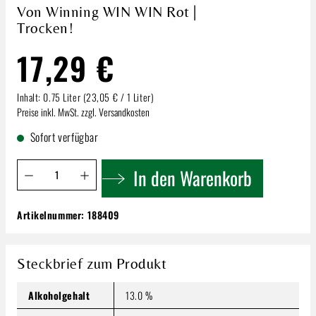
Von Winning WIN WIN Rot |
Trocken!
17,29 €
Inhalt:
0.75 Liter
(23,05 € / 1 Liter)
Preise inkl. MwSt. zzgl. Versandkosten
Sofort verfügbar
Produkt Anzahl: Gib den gewünschten Wert ein oder benutze 
In den Warenkorb
Artikelnummer:
188409
Von Winning WIN WIN Rot | Trocken!
17,29 €
Inhalt:
0.75 Liter
(23,05 € / 1 Liter)
Steckbrief zum Produkt
Preise inkl. MwSt. zzgl. Versandkosten
Alkoholgehalt
13.0 %
Produkt Anzahl: Gib den gewünschten Wert ein oder benutze
In den Warenkorb