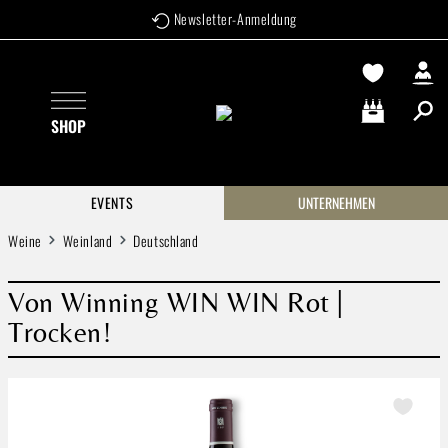
Newsletter-Anmeldung
Zum Hauptinhalt springen
SHOP
Warenkorb enthä
EVENTS
UNTERNEHMEN
Weine
Weinland
Deutschland
Von Winning WIN WIN Rot |
Trocken!
Bildergalerie überspringen