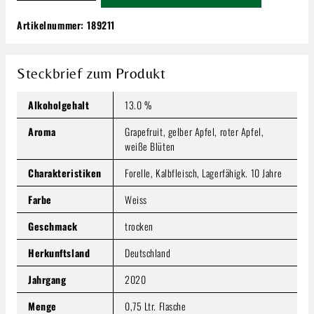
Artikelnummer:
189211
Von Winning Kalkofen | Riesling Großes
Gewächs | Trocken!
41,99 €
Steckbrief zum Produkt
Inhalt:
0.75 Liter
(55,99 € / 1 Liter)
Preise inkl. MwSt. zzgl. Versandkosten
Alkoholgehalt
13.0 %
Produkt Anzahl: Gib den gewünschten Wert ein oder benutze
Aroma
Grapefruit, gelber Apfel, roter Apfel,
In den Warenkorb
weiße Blüten
Charakteristiken
Forelle, Kalbfleisch, Lagerfähigk. 10 Jahre
Farbe
Weiss
Geschmack
trocken
Herkunftsland
Deutschland
Jahrgang
2020
Menge
0,75 Ltr. Flasche