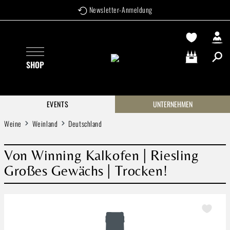
Newsletter-Anmeldung
Zum Hauptinhalt springen
SHOP
Warenkorb enthä
EVENTS
UNTERNEHMEN
Weine
Weinland
Deutschland
Von Winning Kalkofen | Riesling
Großes Gewächs | Trocken!
Bildergalerie überspringen