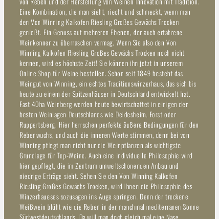
von Reben und der Herstellung von Weinen Innovation mit Tradition.
Eine Kombination, die man sieht, riecht und schmeckt, wenn man
den Von Winning Kalkofen Riesling Großes Gewächs Trocken
genießt. Ein Genuss auf mehreren Ebenen, der auch erfahrene
Weinkenner zu überraschen vermag. Wenn Sie also den Von
Winning Kalkofen Riesling Großes Gewächs Trocken noch nicht
kennen, wird es höchste Zeit! Sie können ihn jetzt in unserem
Online Shop für Weine bestellen. Schon seit 1849 besteht das
Weingut von Winning, ein echtes Traditionswinzerhaus, das sich bis
heute zu einem der Spitzenhäuser in Deutschland entwickelt hat.
Fast 40ha Weinberg werden heute bewirtschaftet in einigen der
besten Weinlagen Deutschlands wie Deidesheim, Forst oder
Ruppertsberg. Hier herrschen perfekte äußere Bedingungen für den
Rebenwuchs, und auch die inneren Werte stimmen, denn bei von
Winning pflegt man nicht nur die Weinpflanzen als wichtigste
Grundlage für Top-Weine. Auch eine individuelle Philosophie wird
hier gepflegt, die im Zentrum umweltschonenden Anbau und
niedrige Erträge sieht. Sehen Sie den Von Winning Kalkofen
Riesling Großes Gewächs Trocken, wird Ihnen die Philosophie des
Winzerhaueses sozusagen ins Auge springen. Denn der trockene
Weißwein blüht wie die Reben in der manchmal mediterranen Sonne
Südwestdeutschlands. Da will man doch gleich mal eine Nase