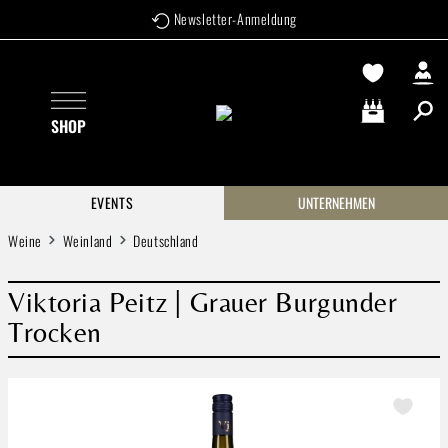
Newsletter-Anmeldung
Zum Hauptinhalt springen
SHOP
Warenkorb enthä
EVENTS
UNTERNEHMEN
Weine
Weinland
Deutschland
Viktoria Peitz | Grauer Burgunder
Trocken
Bildergalerie überspringen