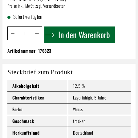
Preise inkl. MwSt. zzgl. Versandkosten
Sofort verfügbar
Produkt Anzahl: Gib den gewünschten Wert ein oder benutze 
In den Warenkorb
Artikelnummer:
176323
Viktoria Peitz | Grauer Burgunder Trocken
8,99 €
Inhalt:
0.75 Liter
(11,99 € / 1 Liter)
Steckbrief zum Produkt
Preise inkl. MwSt. zzgl. Versandkosten
Alkoholgehalt
12.5 %
Produkt Anzahl: Gib den gewünschten Wert ein oder benutze
In den Warenkorb
Charakteristiken
Lagerfähigk. 5 Jahre
Farbe
Weiss
Geschmack
trocken
Herkunftsland
Deutschland