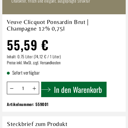
Charakter, frisch und elegant, ausgeprägte Struktur
Veuve Clicquot Ponsardin Brut |
Champagne 12% 0,75l
55,59 €
Inhalt:
0.75 Liter
(74,12 € / 1 Liter)
Preise inkl. MwSt. zzgl. Versandkosten
Sofort verfügbar
Produkt Anzahl: Gib den gewünschten Wert ein oder benutze 
In den Warenkorb
Artikelnummer:
559001
Veuve Clicquot Ponsardin Brut | Champagne
12% 0,75l
55,59 €
Steckbrief zum Produkt