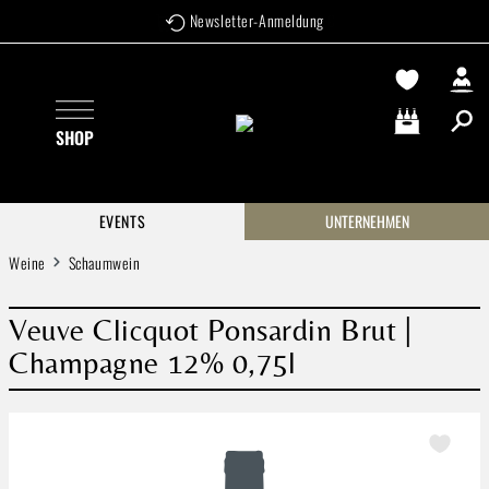
Newsletter-Anmeldung
Zum Hauptinhalt springen
SHOP
Warenkorb enthä
EVENTS
UNTERNEHMEN
Weine
Schaumwein
Veuve Clicquot Ponsardin Brut |
Champagne 12% 0,75l
Bildergalerie überspringen