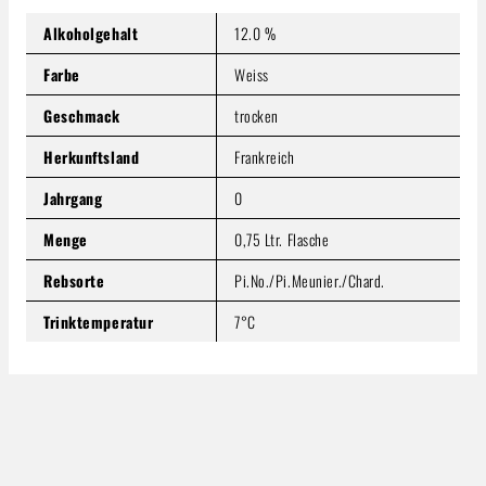
Inhalt:
0.75 Liter
(74,12 € / 1 Liter)
Preise inkl. MwSt. zzgl. Versandkosten
Alkoholgehalt
12.0 %
Produkt Anzahl: Gib den gewünschten Wert ein oder benutze
Farbe
Weiss
In den Warenkorb
Geschmack
trocken
Herkunftsland
Frankreich
Jahrgang
0
Menge
0,75 Ltr. Flasche
Rebsorte
Pi.No./Pi.Meunier./Chard.
Trinktemperatur
7°C