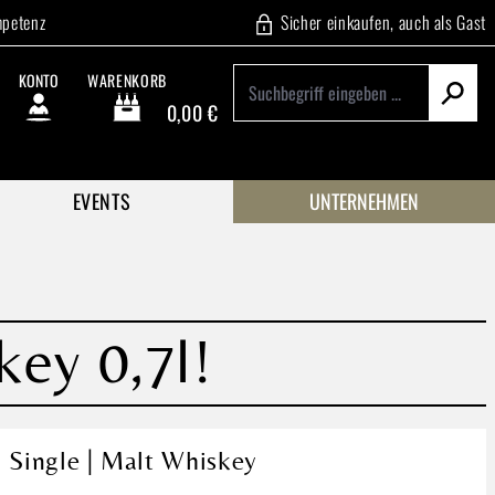
mpetenz
Sicher einkaufen, auch als Gast
KONTO
WARENKORB
0,00 €
Warenkorb enthält 0 Positionen. Der Gesamtwert beträgt
EVENTS
UNTERNEHMEN
key 0,7l!
h Single | Malt Whiskey