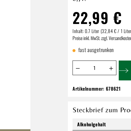
22,99 €
Inhalt:
0.7 Liter
(32,84 € / 1 Lite
Preise inkl. MwSt. zzgl. Versandkoste
fast ausgetrunken
Produkt Anzahl: Gib de
Artikelnummer:
678621
The Tyrconnell Iris
Whiskey 0,7l!
22,99 €
Steckbrief zum Pro
Inhalt:
0.7 Liter
(32,84 € / 1 Lit
Alkoholgehalt
Preise inkl. MwSt. zzgl. Versandkos