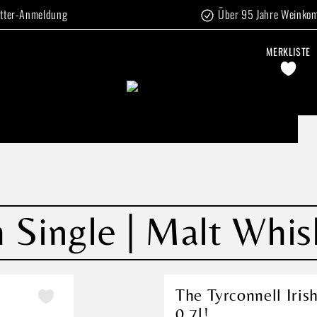
tter-Anmeldung
Über 95 Jahre Weinko
MERKLISTE
h Single | Malt Whis
The Tyrconnell Iris
0,7l!