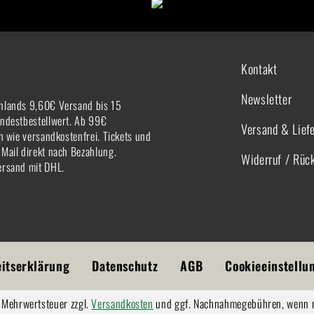
Kontakt
Newsletter
hlands 9,60€ Versand bis 15
indestbestellwert. Ab 99€
Versand & Lief
rn wie versandkostenfrei. Tickets und
-Mail direkt nach Bezahlung.
Widerruf / Rüc
ersand mit DHL.
eitserklärung
Datenschutz
AGB
Cookieeinstellu
l. Mehrwertsteuer zzgl.
Versandkosten
und ggf. Nachnahmegebühren, wenn n