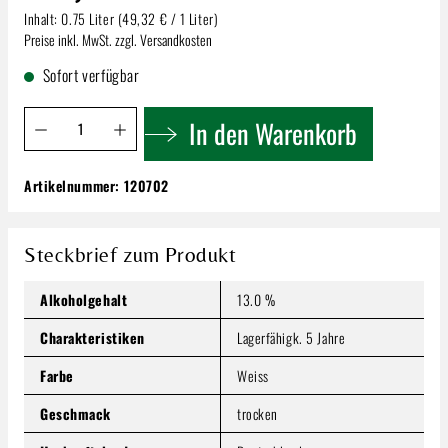
Inhalt:
0.75 Liter
(49,32 € / 1 Liter)
Preise inkl. MwSt. zzgl. Versandkosten
Sofort verfügbar
Produkt Anzahl: Gib den gewünschten Wert ein oder benutze 
In den Warenkorb
Artikelnummer:
120702
Spreitzer Rosengarten | Grosses Gewächs
Riesling | Trocken
36,99 €
Steckbrief zum Produkt
Inhalt:
0.75 Liter
(49,32 € / 1 Liter)
Preise inkl. MwSt. zzgl. Versandkosten
Alkoholgehalt
13.0 %
Produkt Anzahl: Gib den gewünschten Wert ein oder benutze
Charakteristiken
Lagerfähigk. 5 Jahre
In den Warenkorb
Farbe
Weiss
Geschmack
trocken