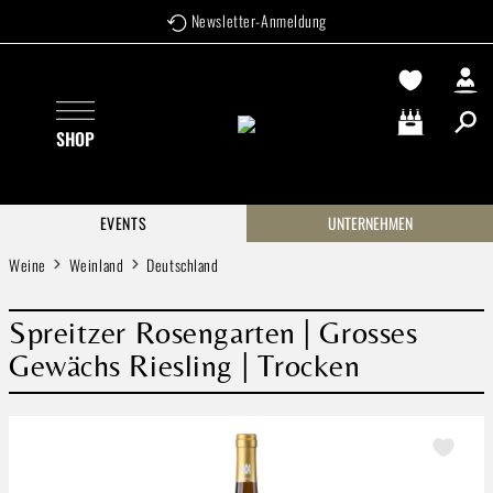
Newsletter-Anmeldung
Zum Hauptinhalt springen
SHOP
Warenkorb enthä
EVENTS
UNTERNEHMEN
Weine
Weinland
Deutschland
Spreitzer Rosengarten | Grosses
Gewächs Riesling | Trocken
Bildergalerie überspringen