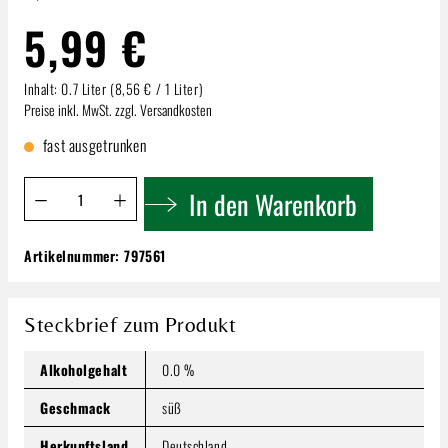
5,99 €
Inhalt:
0.7 Liter
(8,56 € / 1 Liter)
Preise inkl. MwSt. zzgl. Versandkosten
fast ausgetrunken
Produkt Anzahl: Gib den gewünschten Wert ein oder benutze 
In den Warenkorb
Artikelnummer:
797561
Riemerschmid Barsirup Mandel | 0,7l
5,99 €
Inhalt:
0.7 Liter
(8,56 € / 1 Liter)
Steckbrief zum Produkt
Preise inkl. MwSt. zzgl. Versandkosten
Alkoholgehalt
0.0 %
Produkt Anzahl: Gib den gewünschten Wert ein oder benutze
In den Warenkorb
Geschmack
süß
Herkunftsland
Deutschland