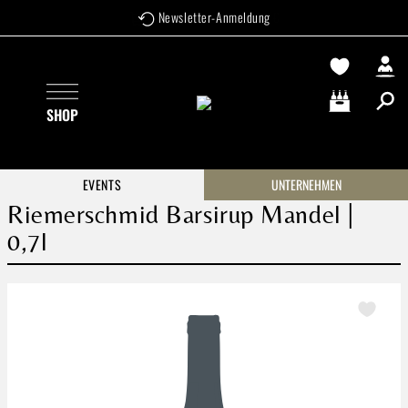
Newsletter-Anmeldung
Zum Hauptinhalt springen
SHOP
Warenkorb enthä
EVENTS
UNTERNEHMEN
Riemerschmid Barsirup Mandel |
0,7l
Bildergalerie überspringen