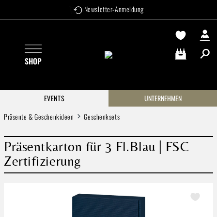
Newsletter-Anmeldung
Zum Hauptinhalt springen
SHOP
Warenkorb enthä
EVENTS
UNTERNEHMEN
Präsente & Geschenkideen
Geschenksets
Präsentkarton für 3 Fl.Blau | FSC
Zertifizierung
Bildergalerie überspringen