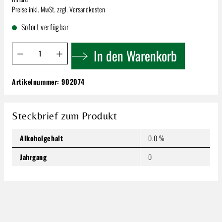
Preise inkl. MwSt. zzgl. Versandkosten
Sofort verfügbar
Produkt Anzahl: Gib den gewünschten Wert ein oder benutze 
In den Warenkorb
Artikelnummer:
902074
Präsentkarton für 3 Fl.Blau | FSC
Zertifizierung
7,98 €
Steckbrief zum Produkt
Inhalt:
Preise inkl. MwSt. zzgl. Versandkosten
Alkoholgehalt
0.0 %
Produkt Anzahl: Gib den gewünschten Wert ein oder benutze
Jahrgang
0
In den Warenkorb