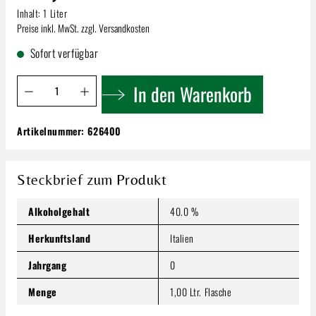
Inhalt:
1 Liter
Preise inkl. MwSt. zzgl. Versandkosten
Sofort verfügbar
Produkt Anzahl: Gib den gewünschten Wert ein oder benutze 
In den Warenkorb
Artikelnummer:
626400
Pisoni Stravecchia | Centenaria del Sole |
Grappa 40% 1,00l!
24,99 €
Steckbrief zum Produkt
Inhalt:
1 Liter
Preise inkl. MwSt. zzgl. Versandkosten
Alkoholgehalt
40.0 %
Produkt Anzahl: Gib den gewünschten Wert ein oder benutze
Herkunftsland
Italien
In den Warenkorb
Jahrgang
0
Menge
1,00 Ltr. Flasche