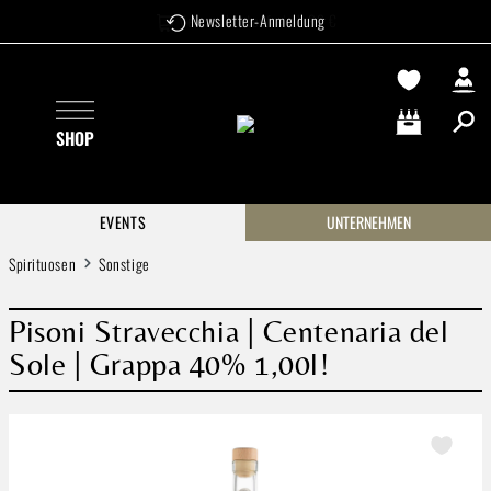
Versandkostenfrei ab 99 €
Newsletter-Anmeldung
Zum Hauptinhalt springen
SHOP
Warenkorb enthä
EVENTS
UNTERNEHMEN
Spirituosen
Sonstige
Pisoni Stravecchia | Centenaria del
Sole | Grappa 40% 1,00l!
Bildergalerie überspringen