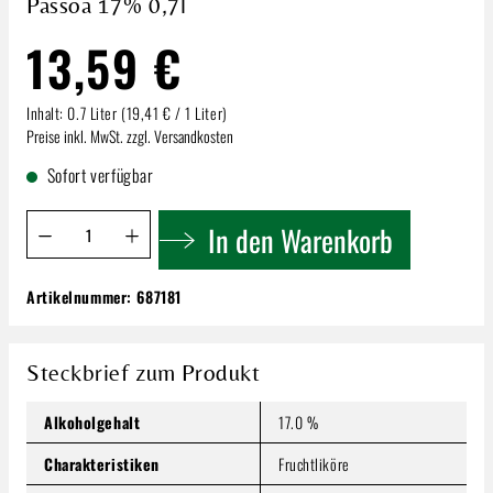
Passoa 17% 0,7l
13,59 €
Inhalt:
0.7 Liter
(19,41 € / 1 Liter)
Preise inkl. MwSt. zzgl. Versandkosten
Sofort verfügbar
Produkt Anzahl: Gib den gewünschten Wert ein oder benutze 
In den Warenkorb
Artikelnummer:
687181
Passoa 17% 0,7l
13,59 €
Inhalt:
0.7 Liter
(19,41 € / 1 Liter)
Steckbrief zum Produkt
Preise inkl. MwSt. zzgl. Versandkosten
Alkoholgehalt
17.0 %
Produkt Anzahl: Gib den gewünschten Wert ein oder benutze
In den Warenkorb
Charakteristiken
Fruchtliköre