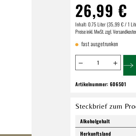
26,99 €
Inhalt:
0.75 Liter
(35,99 € / 1 Lit
Preise inkl. MwSt. zzgl. Versandkoste
fast ausgetrunken
Produkt Anzahl: Gib de
Artikelnummer:
606501
Olmeca Tequila Re
26,99 €
Steckbrief zum Pro
Inhalt:
0.75 Liter
(35,99 € / 1 Li
Preise inkl. MwSt. zzgl. Versandkos
Alkoholgehalt
Herkunftsland