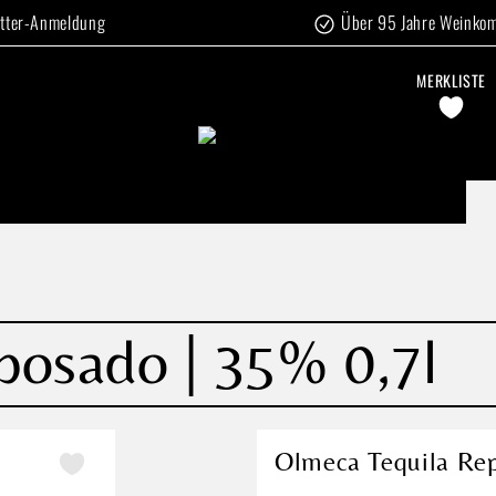
tter-Anmeldung
Über 95 Jahre Weinko
MERKLISTE
posado | 35% 0,7l
Olmeca Tequila Rep