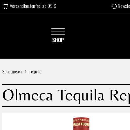
Versandkostenfrei ab 99 €
Newsle
 Hauptinhalt springen
Zur Suche springen
Zur Hauptnavigation springen
SHOP
Spirituosen
Tequila
Olmeca Tequila Re
Bildergalerie überspringen