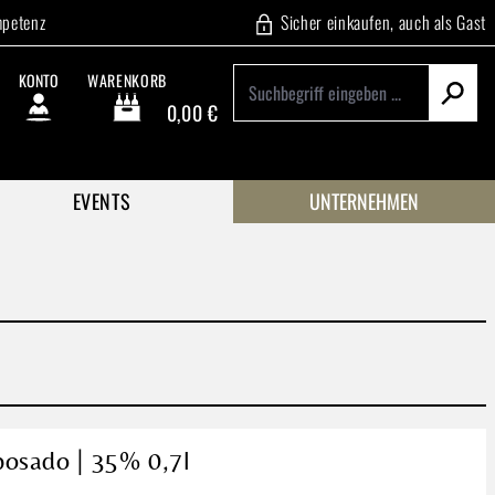
mpetenz
Sicher einkaufen, auch als Gast
KONTO
WARENKORB
0,00 €
Warenkorb enthält 0 Positionen. Der Gesamtwert beträgt
EVENTS
UNTERNEHMEN
osado | 35% 0,7l