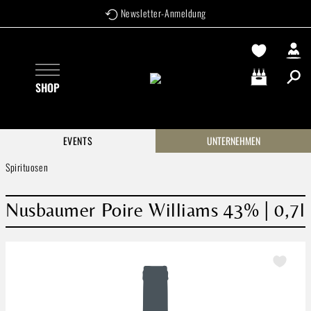
Newsletter-Anmeldung
Zum Hauptinhalt springen
SHOP
Warenkorb enthä
EVENTS
UNTERNEHMEN
Spirituosen
Nusbaumer Poire Williams 43% | 0,7l
Bildergalerie überspringen