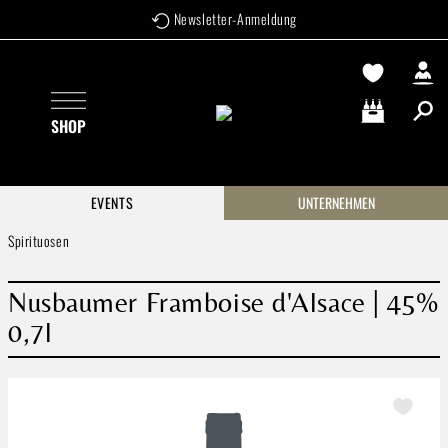
Newsletter-Anmeldung
Zum Hauptinhalt springen
SHOP
Warenkorb enthä
EVENTS
UNTERNEHMEN
Spirituosen
Nusbaumer Framboise d'Alsace | 45%
0,7l
Bildergalerie überspringen