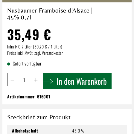
Nusbaumer Framboise d'Alsace |
45% 0,7l
35,49 €
Inhalt:
0.7 Liter
(50,70 € / 1 Liter)
Preise inkl. MwSt. zzgl. Versandkosten
Sofort verfügbar
Produkt Anzahl: Gib den gewünschten Wert ein oder benutze 
In den Warenkorb
Artikelnummer:
616001
Nusbaumer Framboise d'Alsace | 45% 0,7l
35,49 €
Inhalt:
0.7 Liter
(50,70 € / 1 Liter)
Steckbrief zum Produkt
Preise inkl. MwSt. zzgl. Versandkosten
Alkoholgehalt
45.0 %
Produkt Anzahl: Gib den gewünschten Wert ein oder benutze