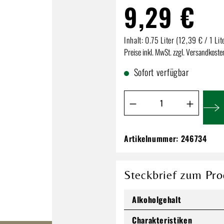
9,29 €
Inhalt:
0.75 Liter
(12,39 € / 1 Lit
Preise inkl. MwSt. zzgl. Versandkoste
Sofort verfügbar
Produkt Anzahl: Gib de
Artikelnummer:
246734
Montrose Rosé Z
9,29 €
Steckbrief zum Pro
Inhalt:
0.75 Liter
(12,39 € / 1 Li
Preise inkl. MwSt. zzgl. Versandkos
Alkoholgehalt
Charakteristiken