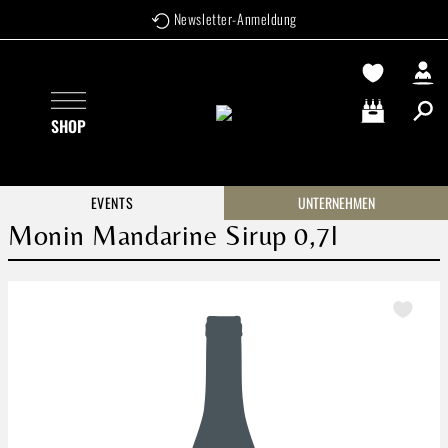
Newsletter-Anmeldung
Zum Hauptinhalt springen
SHOP
Warenkorb enthä
EVENTS
UNTERNEHMEN
Monin Mandarine Sirup 0,7l
Bildergalerie überspringen