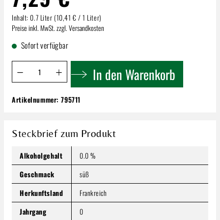
Inhalt:
0.7 Liter
(10,41 € / 1 Liter)
Preise inkl. MwSt. zzgl. Versandkosten
Sofort verfügbar
Produkt Anzahl: Gib den gewünschten Wert ein oder benutze 
In den Warenkorb
Artikelnummer:
795711
Monin Mandarine Sirup 0,7l
7,29 €
Inhalt:
0.7 Liter
(10,41 € / 1 Liter)
Steckbrief zum Produkt
Preise inkl. MwSt. zzgl. Versandkosten
Alkoholgehalt
0.0 %
Produkt Anzahl: Gib den gewünschten Wert ein oder benutze
In den Warenkorb
Geschmack
süß
Herkunftsland
Frankreich
Jahrgang
0