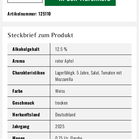
Artikelnummer:
125110
Manz Grauer Burgunder | Trocken
9,99 €
Inhalt:
0.75 Liter
(13,32 € / 1 Liter)
Steckbrief zum Produkt
Preise inkl. MwSt. zzgl. Versandkosten
Alkoholgehalt
12.5 %
Produkt Anzahl: Gib den gewünschten Wert ein oder benutze
In den Warenkorb
Aroma
roter Apfel
Charakteristiken
Lagerfähigk. 5 Jahre, Salat, Tomaten mit
Mozzarella
Farbe
Weiss
Geschmack
trocken
Herkunftsland
Deutschland
Jahrgang
2025
Menge
0,75 Ltr. Flasche