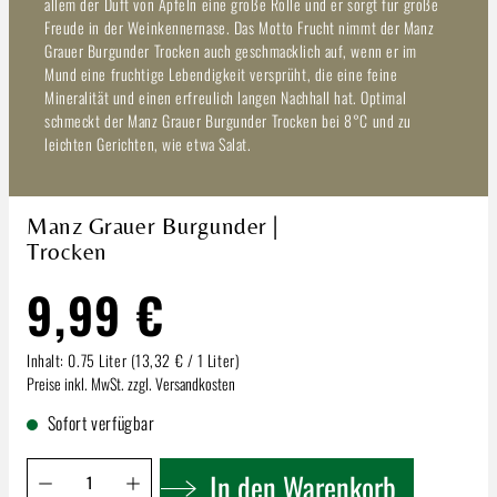
allem der Duft von Äpfeln eine große Rolle und er sorgt für große
Freude in der Weinkennernase. Das Motto Frucht nimmt der Manz
Grauer Burgunder Trocken auch geschmacklich auf, wenn er im
Mund eine fruchtige Lebendigkeit versprüht, die eine feine
Mineralität und einen erfreulich langen Nachhall hat. Optimal
schmeckt der Manz Grauer Burgunder Trocken bei 8°C und zu
leichten Gerichten, wie etwa Salat.
Manz Grauer Burgunder |
Trocken
9,99 €
Inhalt:
0.75 Liter
(13,32 € / 1 Liter)
Preise inkl. MwSt. zzgl. Versandkosten
Sofort verfügbar
Produkt Anzahl: Gib den gewünschten Wert ein oder benutze 
In den Warenkorb