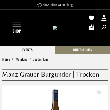
Newsletter-Anmeldung
Zum Hauptinhalt springen
SHOP
Warenkorb enthä
EVENTS
UNTERNEHMEN
Weine
Weinland
Deutschland
Manz Grauer Burgunder | Trocken
Bildergalerie überspringen