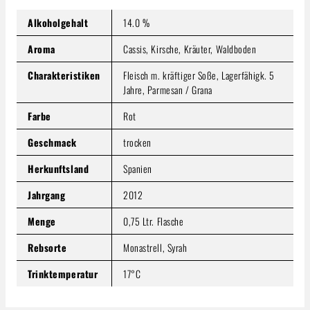
Inhalt:
0.75 Liter
(5,32 € / 1 Liter)
Preise inkl. MwSt. zzgl. Versandkosten
Alkoholgehalt
14.0 %
Produkt Anzahl: Gib den gewünschten Wert ein oder benutze
Aroma
Cassis, Kirsche, Kräuter, Waldboden
In den Warenkorb
Charakteristiken
Fleisch m. kräftiger Soße, Lagerfähigk. 5
Jahre, Parmesan / Grana
Farbe
Rot
Geschmack
trocken
Herkunftsland
Spanien
Jahrgang
2012
Menge
0,75 Ltr. Flasche
Rebsorte
Monastrell, Syrah
Trinktemperatur
17°C