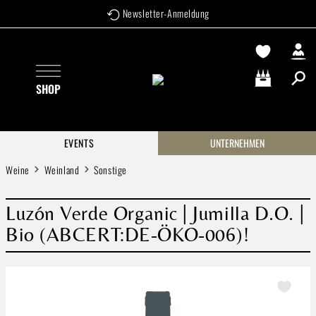
Newsletter-Anmeldung
Zum Hauptinhalt springen
SHOP
Warenkorb enthä
EVENTS
UNTERNEHMEN
Weine
Weinland
Sonstige
Luzón Verde Organic | Jumilla D.O. |
Bio (ABCERT:DE-ÖKO-006)!
Bildergalerie überspringen