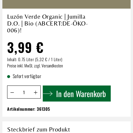
Luzón Verde Organic | Jumilla
D.O. | Bio (ABCERT:DE-ÖKO-
006)!
3,99 €
Inhalt:
0.75 Liter
(5,32 € / 1 Liter)
Preise inkl. MwSt. zzgl. Versandkosten
Sofort verfügbar
Produkt Anzahl: Gib den gewünschten Wert ein oder benutze 
In den Warenkorb
Artikelnummer:
361305
Luzón Verde Organic | Jumilla D.O. | Bio
(ABCERT:DE-ÖKO-006)!
3,99 €
Steckbrief zum Produkt