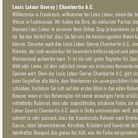
Louis Latour Gevrey | Chambertin A.C.
Willkommen in Frankreich, willkommen bei Loius Latour, einem der 
Winzer in Fachkreisen. Wir haben die Ehre, als exklusiver Partner di
Domaine Lous Latour in unserem Wein Online Shop präsentieren zu 
für Sie den Vorteil hat, dass Sie bei uns die hervorragenden Weine k
können. Darunter auch den Louis Latour Gevrey Chambertin A.C., ein 
Rotwein, der sich wunderbar für besondere Anlässe eignet und jede
Weinbestand aufwerten kann. Er ist ein sehr guter Begleiter für Spe
Wild oder Lamm, ist aber natürlich immer ein intensives Kennenlern
Speisen wert. Denn der Louis Latour Gevrey Chambertin A.C. gibt si
beim Eingießen alle Mühe, dem Weinkenner ein unvergessliches Erle
schenken. Verlieben Sie sich auf den ersten Blick in den edlen Rotw
Beaune, wenn er das Rotweinglas mit seiner anmutigen Farbe erfüllt.
mitteltiefes Rubinrot, eine sehr majestätische, erhabene Farbe, die d
Latour Gevrey Chambertin A.C. auch in Düfte umzuwandeln weiß. Jed
scheint es sehr passend, dass der französische Rotwein nach Bromb
Cassis, roten Johannisbeeren, Kirschen, Kräutern und Gewürzen duft
fabelhaftes Bouquet, das genau das hält, was die Farbe versprochen 