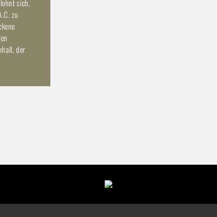
lohnt sich,
.C. zu
ockene
len
hall, der