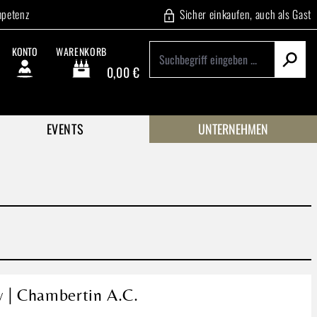
mpetenz
Sicher einkaufen, auch als Gast
KONTO
WARENKORB
0,00 €
Warenkorb enthält 0 Positionen. Der Gesamtwert beträgt
EVENTS
UNTERNEHMEN
y | Chambertin A.C.