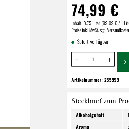
74,99 €
Inhalt:
0.75 Liter
(99,99 € / 1 Lit
Preise inkl. MwSt. zzgl. Versandkoste
Sofort verfügbar
Produkt Anzahl: Gib de
Artikelnummer:
255999
Louis Latour Gevr
74,99 €
Steckbrief zum Pro
Inhalt:
0.75 Liter
(99,99 € / 1 Li
Preise inkl. MwSt. zzgl. Versandkos
Alkoholgehalt
Aroma