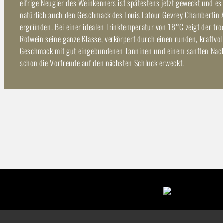
eifrige Neugier des Weinkenners ist spätestens jetzt geweckt und es 
natürlich auch den Geschmack des Louis Latour Gevrey Chambertin A
ergründen. Bei einer idealen Trinktemperatur von 18°C zeigt der tr
Rotwein seine ganze Klasse, verkörpert durch einen runden, kraftvol
Geschmack mit gut eingebundenen Tanninen und einem sanften Nach
schon die Vorfreude auf den nächsten Schluck erweckt.