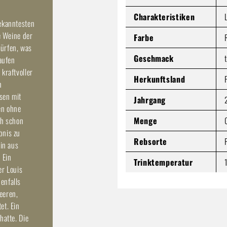
Charakteristiken
bekanntesten
e Weine der
Farbe
dürfen, was
Geschmack
aufen
kraftvoller
Herkunftsland
n
isen mit
Jahrgang
en ohne
Menge
ch schon
bnis zu
Rebsorte
ein aus
 Ein
Trinktemperatur
er Louis
enfalls
eeren,
et. Ein
hatte. Die