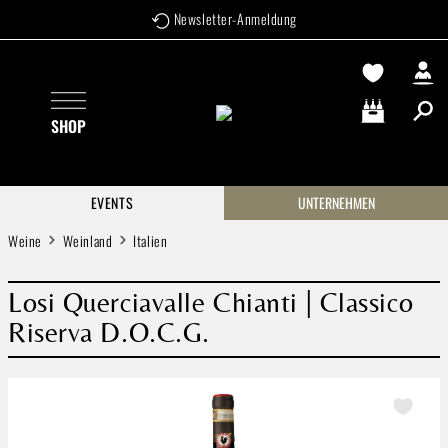
Newsletter-Anmeldung
Zum Hauptinhalt springen
SHOP
Warenkorb enthä
EVENTS
UNTERNEHMEN
Weine
Weinland
Italien
Losi Querciavalle Chianti | Classico
Riserva D.O.C.G.
Bildergalerie überspringen