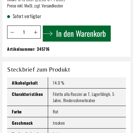
Preise inkl. MwSt. zzgl. Versandkosten
Sofort verfügbar
Produkt Anzahl: Gib den gewünschten Wert ein oder benutze 
In den Warenkorb
Artikelnummer:
345716
Losi Querciavalle Chianti | Classico Riserva
D.O.C.G.
17,69 €
Steckbrief zum Produkt
Inhalt:
0.75 Liter
(23,59 € / 1 Liter)
Preise inkl. MwSt. zzgl. Versandkosten
Alkoholgehalt
14.0 %
Produkt Anzahl: Gib den gewünschten Wert ein oder benutze
Charakteristiken
Filetto alla Rossini an T, Lagerfähigk. 5
In den Warenkorb
Jahre, Rinderschmorbraten
Farbe
Rot
Geschmack
trocken