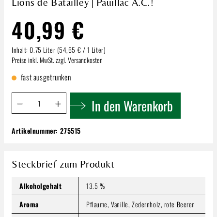
Lions de Batailley | Pauillac A.C.!
40,99 €
Inhalt:
0.75 Liter
(54,65 € / 1 Liter)
Preise inkl. MwSt. zzgl. Versandkosten
fast ausgetrunken
Produkt Anzahl: Gib den gewünschten Wert ein oder benutze 
In den Warenkorb
Artikelnummer:
275515
Lions de Batailley | Pauillac A.C.!
40,99 €
Inhalt:
0.75 Liter
(54,65 € / 1 Liter)
Steckbrief zum Produkt
Preise inkl. MwSt. zzgl. Versandkosten
Alkoholgehalt
13.5 %
Produkt Anzahl: Gib den gewünschten Wert ein oder benutze
In den Warenkorb
Aroma
Pflaume, Vanille, Zedernholz, rote Beeren