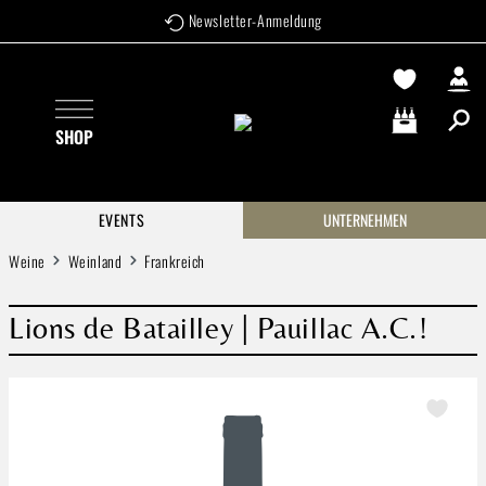
Newsletter-Anmeldung
Zum Hauptinhalt springen
SHOP
Warenkorb enthä
EVENTS
UNTERNEHMEN
Weine
Weinland
Frankreich
Lions de Batailley | Pauillac A.C.!
Bildergalerie überspringen