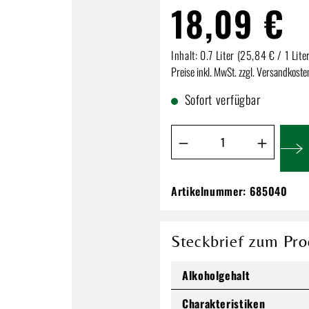
18,09 €
Inhalt:
0.7 Liter
(25,84 € / 1 Lite
Preise inkl. MwSt. zzgl. Versandkoste
Sofort verfügbar
Produkt Anzahl: Gib de
Artikelnummer:
685040
Limoncello DiCapri
18,09 €
Steckbrief zum Pro
Inhalt:
0.7 Liter
(25,84 € / 1 Lit
Preise inkl. MwSt. zzgl. Versandkos
Alkoholgehalt
Charakteristiken