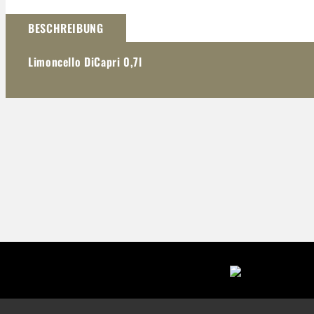
Darstellung kann abweichen
BESCHREIBUNG
Limoncello DiCapri 0,7l