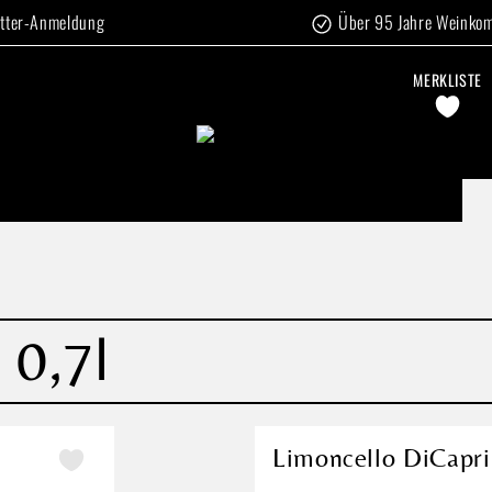
tter-Anmeldung
Über 95 Jahre Weinko
MERKLISTE
 0,7l
Limoncello DiCapri