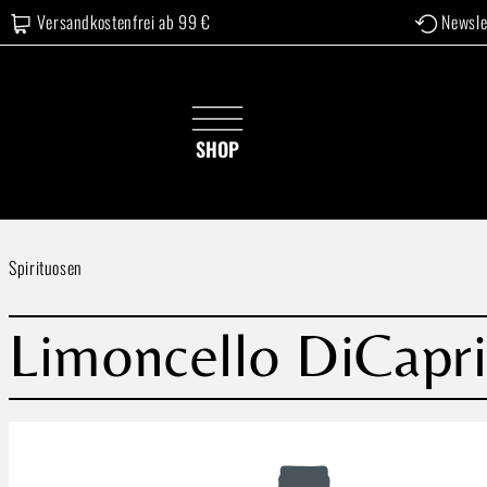
Versandkostenfrei ab 99 €
Newsle
 Hauptinhalt springen
Zur Suche springen
Zur Hauptnavigation springen
SHOP
Spirituosen
Limoncello DiCapri
Bildergalerie überspringen