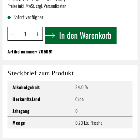
Preise inkl. MwSt. zzgl. Versandkosten
Sofort verfügbar
Produkt Anzahl: Gib den gewünschten Wert ein oder benutze 
In den Warenkorb
Artikelnummer:
705091
Legendario Rum 7 Anos Elixir | de Cuba 34%
0,7l
22,69 €
Steckbrief zum Produkt
Inhalt:
0.7 Liter
(32,41 € / 1 Liter)
Preise inkl. MwSt. zzgl. Versandkosten
Alkoholgehalt
34.0 %
Produkt Anzahl: Gib den gewünschten Wert ein oder benutze
Herkunftsland
Cuba
In den Warenkorb
Jahrgang
0
Menge
0,70 Ltr. Flasche