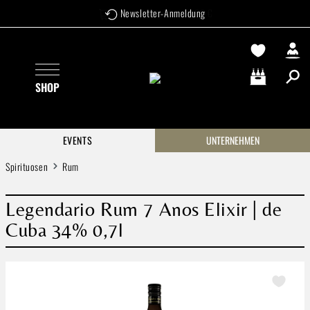
Versandkostenfrei ab 99 €
Newsletter-Anmeldung
Zum Hauptinhalt springen
SHOP
Warenkorb enthä
EVENTS
UNTERNEHMEN
Spirituosen
Rum
Legendario Rum 7 Anos Elixir | de
Cuba 34% 0,7l
Bildergalerie überspringen