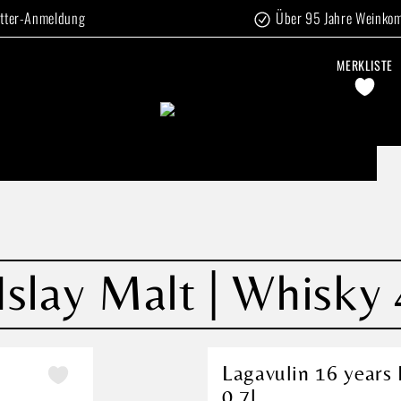
tter-Anmeldung
Über 95 Jahre Weinko
MERKLISTE
Islay Malt | Whisky
Lagavulin 16 years
0,7l