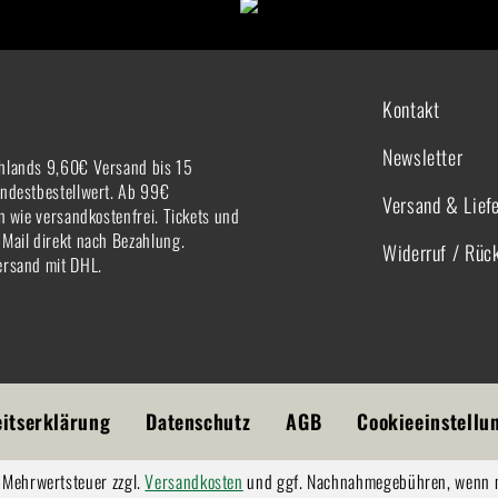
Kontakt
Newsletter
hlands 9,60€ Versand bis 15
indestbestellwert. Ab 99€
Versand & Lief
rn wie versandkostenfrei. Tickets und
-Mail direkt nach Bezahlung.
Widerruf / Rüc
ersand mit DHL.
eitserklärung
Datenschutz
AGB
Cookieeinstellu
l. Mehrwertsteuer zzgl.
Versandkosten
und ggf. Nachnahmegebühren, wenn n