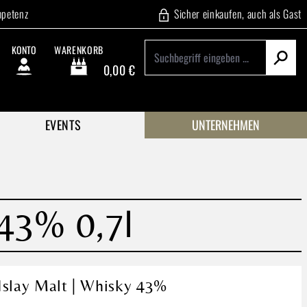
mpetenz
Sicher einkaufen, auch als Gast
KONTO
WARENKORB
0,00 €
Warenkorb enthält 0 Positionen. Der Gesamtwert beträgt
EVENTS
UNTERNEHMEN
 43% 0,7l
 Islay Malt | Whisky 43%