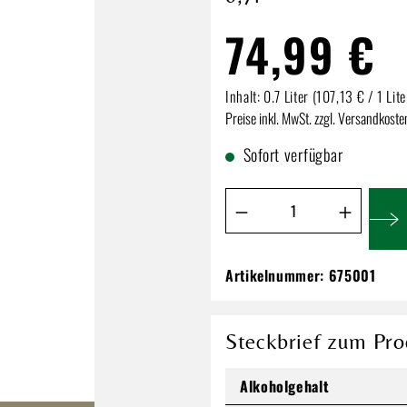
74,99 €
Inhalt:
0.7 Liter
(107,13 € / 1 Lite
Preise inkl. MwSt. zzgl. Versandkoste
Sofort verfügbar
Produkt Anzahl: Gib de
Artikelnummer:
675001
Lagavulin 16 years
43% 0,7l
74,99 €
Steckbrief zum Pro
Inhalt:
0.7 Liter
(107,13 € / 1 Li
Alkoholgehalt
Preise inkl. MwSt. zzgl. Versandkos