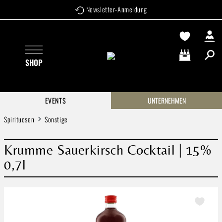
Newsletter-Anmeldung
Zum Hauptinhalt springen
SHOP
Warenkorb enthä
EVENTS
UNTERNEHMEN
Spirituosen
Sonstige
Krumme Sauerkirsch Cocktail | 15%
0,7l
Bildergalerie überspringen