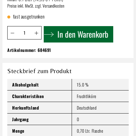
Preise inkl. MwSt. zzgl. Versandkosten
fast ausgetrunken
Produkt Anzahl: Gib den gewünschten Wert ein oder benutze 
In den Warenkorb
Artikelnummer:
684691
Krumme Sauerkirsch Cocktail | 15% 0,7l
10,49 €
Inhalt:
0.7 Liter
(14,99 € / 1 Liter)
Steckbrief zum Produkt
Preise inkl. MwSt. zzgl. Versandkosten
Alkoholgehalt
15.0 %
Produkt Anzahl: Gib den gewünschten Wert ein oder benutze
In den Warenkorb
Charakteristiken
Fruchtliköre
Herkunftsland
Deutschland
Jahrgang
0
Menge
0,70 Ltr. Flasche