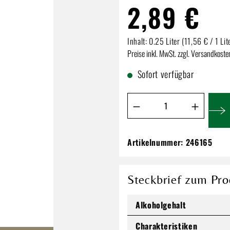
2,89 €
Inhalt:
0.25 Liter
(11,56 € / 1 Lit
Preise inkl. MwSt. zzgl. Versandkoste
Sofort verfügbar
Produkt Anzahl: Gib de
Artikelnummer:
246165
Just Chardonnay | 
l
2,89 €
Steckbrief zum Pro
Inhalt:
0.25 Liter
(11,56 € / 1 Li
Alkoholgehalt
Preise inkl. MwSt. zzgl. Versandkos
Charakteristiken