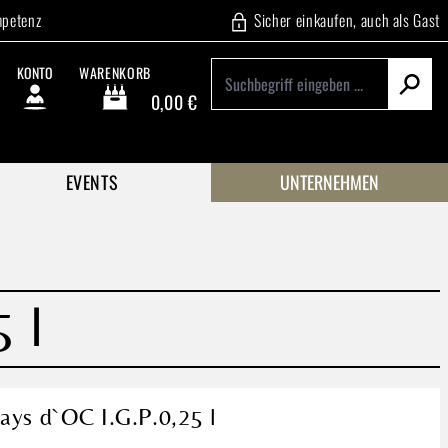
mpetenz
Sicher einkaufen, auch als Gast
KONTO
WARENKORB
0,00 €
Warenkorb enthält 0 Positionen. Der Gesamtwert beträgt
EVENTS
UNTERNEHMEN
 l
ays d`OC I.G.P.0,25 l