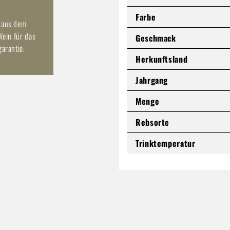
Farbe
y aus dem
Wein für das
Geschmack
garantie.
Herkunftsland
Jahrgang
Menge
Rebsorte
Trinktemperatur