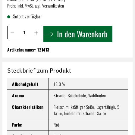
Preise inkl. MwSt. zzgl. Versandkosten
Sofort verfügbar
Produkt Anzahl: Gib den gewünschten Wert ein oder benutze 
In den Warenkorb
Artikelnummer:
121413
Hochdörffer Spätburgunder | Trocken
10,09 €
Inhalt:
0.75 Liter
(13,45 € / 1 Liter)
Steckbrief zum Produkt
Preise inkl. MwSt. zzgl. Versandkosten
Alkoholgehalt
13.0 %
Produkt Anzahl: Gib den gewünschten Wert ein oder benutze
In den Warenkorb
Aroma
Kirsche, Schokolade, Waldboden
Charakteristiken
Fleisch m. kräftiger Soße, Lagerfähigk. 5
Jahre, Nudeln mit scharfer Sauce
Farbe
Rot