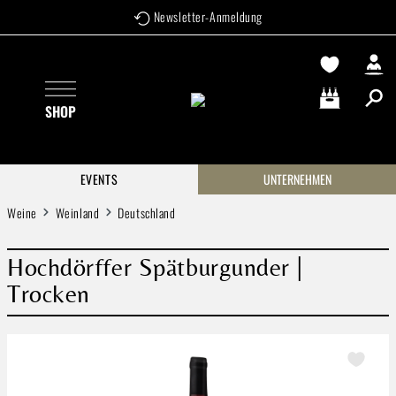
Newsletter-Anmeldung
Zum Hauptinhalt springen
SHOP
Warenkorb enthä
EVENTS
UNTERNEHMEN
Weine
Weinland
Deutschland
Hochdörffer Spätburgunder |
Trocken
Bildergalerie überspringen