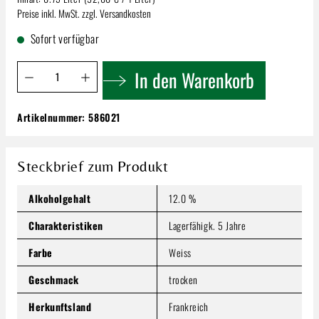
Preise inkl. MwSt. zzgl. Versandkosten
Sofort verfügbar
Produkt Anzahl: Gib den gewünschten Wert ein oder benutze 
In den Warenkorb
Artikelnummer:
586021
Gosset Champagner Grand | Blanc de Blancs
Brut 0,75l
69,00 €
Steckbrief zum Produkt
Inhalt:
0.75 Liter
(92,00 € / 1 Liter)
Preise inkl. MwSt. zzgl. Versandkosten
Alkoholgehalt
12.0 %
Produkt Anzahl: Gib den gewünschten Wert ein oder benutze
Charakteristiken
Lagerfähigk. 5 Jahre
In den Warenkorb
Farbe
Weiss
Geschmack
trocken
Herkunftsland
Frankreich