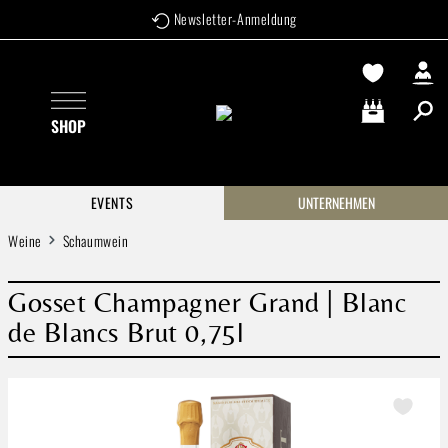
Newsletter-Anmeldung
Zum Hauptinhalt springen
SHOP
Warenkorb enthä
EVENTS
UNTERNEHMEN
Weine
Schaumwein
Gosset Champagner Grand | Blanc
de Blancs Brut 0,75l
Bildergalerie überspringen