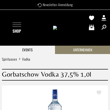
Versandkostenfrei ab 99 €
Newsletter-Anmeldung
Zum Hauptinhalt springen
SHOP
Warenkorb enthä
EVENTS
UNTERNEHMEN
Spirituosen
Vodka
Gorbatschow Vodka 37,5% 1,0l
Bildergalerie überspringen