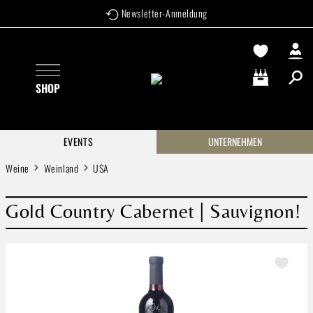
Newsletter-Anmeldung
Zum Hauptinhalt springen
SHOP
Warenkorb enthä
EVENTS
UNTERNEHMEN
Weine
Weinland
USA
Gold Country Cabernet | Sauvignon!
Bildergalerie überspringen