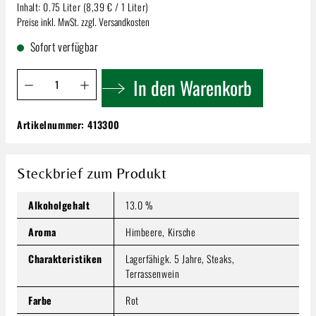
Inhalt:
0.75 Liter
(8,39 € / 1 Liter)
Preise inkl. MwSt. zzgl. Versandkosten
Sofort verfügbar
Produkt Anzahl: Gib den gewünschten Wert ein oder benutze 
In den Warenkorb
Artikelnummer:
413300
Gold Country Cabernet | Sauvignon!
6,29 €
Inhalt:
0.75 Liter
(8,39 € / 1 Liter)
Steckbrief zum Produkt
Preise inkl. MwSt. zzgl. Versandkosten
Alkoholgehalt
13.0 %
Produkt Anzahl: Gib den gewünschten Wert ein oder benutze
In den Warenkorb
Aroma
Himbeere, Kirsche
Charakteristiken
Lagerfähigk. 5 Jahre, Steaks,
Terrassenwein
Farbe
Rot