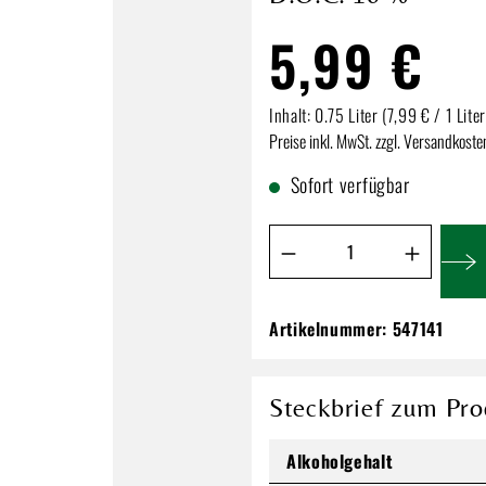
5,99 €
Inhalt:
0.75 Liter
(7,99 € / 1 Liter
Preise inkl. MwSt. zzgl. Versandkoste
Sofort verfügbar
Produkt Anzahl: Gib de
Artikelnummer:
547141
Giulietta Pisani Pr
Treviso D.O.C. 10
5,99 €
Steckbrief zum Pro
Inhalt:
0.75 Liter
(7,99 € / 1 Lit
Alkoholgehalt
Preise inkl. MwSt. zzgl. Versandkos