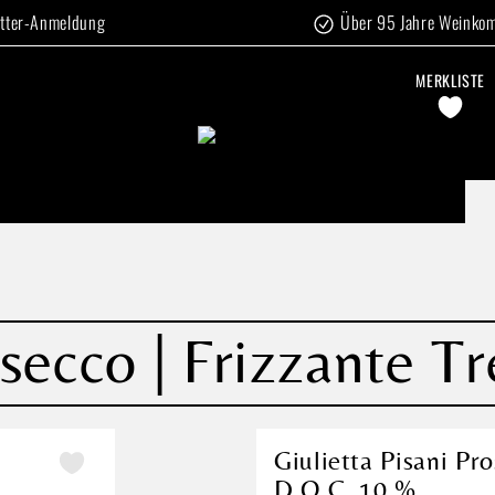
tter-Anmeldung
Über 95 Jahre Weinko
MERKLISTE
osecco | Frizzante 
Giulietta Pisani Pro
D.O.C. 10 %