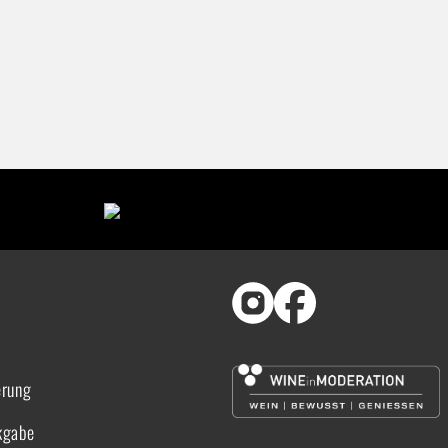
erung
kgabe