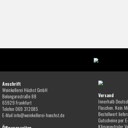
Anschrift
Weinkellerei Höchst GmbH
Versand
Bolongarostraße 88
Innerhalb Deutsc
65929 Frankfurt
Flaschen. Kein M
Telefon 069 312085
Bestellwert liefe
E-Mail info@weinkellerei-hoechst.de
Gutscheine per E
Klimaneutraler V
Öffnungszeiten