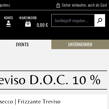
mpetenz
Sicher einkaufen, auch als Gast
KONTO
WARENKORB
0,00 €
Warenkorb enthält 0 Positionen. Der Gesamtwert beträgt
EVENTS
UNTERNEHMEN
Treviso D.O.C. 10 %
secco | Frizzante Treviso