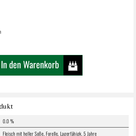
n
n gewünschten Wert ein oder benutze die Schaltfläc
In den Warenkorb
Produkt Anzahl: Gib den
In den Wa
 Lupo
dukt
ten
0.0 %
Fleisch mit heller Soße, Forelle, Lagerfähigk. 5 Jahre