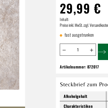
29,99 €
Inhalt:
Preise inkl. MwSt. zzgl. Versandkoste
fast ausgetrunken
Produkt Anzahl: Gib de
Artikelnummer:
872017
Geschenkpackung
29,99 €
Steckbrief zum Pro
Inhalt:
Preise inkl. MwSt. zzgl. Versandkos
Alkoholgehalt
Charakteristiken