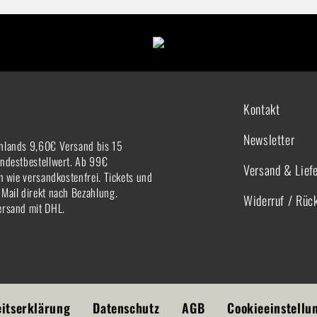
Kontakt
Newsletter
hlands 9,60€ Versand bis 15
indestbestellwert. Ab 99€
Versand & Lief
rn wie versandkostenfrei. Tickets und
-Mail direkt nach Bezahlung.
Widerruf / Rüc
ersand mit DHL.
eitserklärung
Datenschutz
AGB
Cookieeinstellu