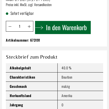
Preise inkl. MwSt. zzgl. Versandkosten
Sofort verfügbar
Produkt Anzahl: Gib den gewünschten Wert ein oder benutze 
In den Warenkorb
Artikelnummer:
673191
Gentleman Jack Rare Tennessee | Whiskey
40% 0,7l
26,09 €
Steckbrief zum Produkt
Inhalt:
0.7 Liter
(37,27 € / 1 Liter)
Preise inkl. MwSt. zzgl. Versandkosten
Alkoholgehalt
40.0 %
Produkt Anzahl: Gib den gewünschten Wert ein oder benutze
Charakteristiken
Bourbon
In den Warenkorb
Geschmack
malzig
Herkunftsland
Amerika
Jahrgang
0