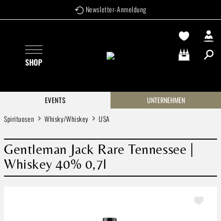
Newsletter-Anmeldung
Zum Hauptinhalt springen
SHOP
Warenkorb enthä
EVENTS
UNTERNEHMEN
Spirituosen
Whisky/Whiskey
USA
Gentleman Jack Rare Tennessee |
Whiskey 40% 0,7l
Bildergalerie überspringen