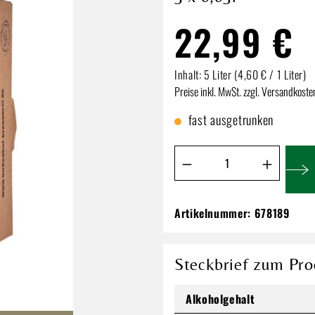
22,99 €
Inhalt:
5 Liter
(4,60 € / 1 Liter)
Preise inkl. MwSt. zzgl. Versandkoste
fast ausgetrunken
Produkt Anzahl: Gib de
Artikelnummer:
678189
Fading Hill Tastin
01 | 3 x 0,05l
22,99 €
Steckbrief zum Pro
Inhalt:
5 Liter
(4,60 € / 1 Liter)
Alkoholgehalt
Preise inkl. MwSt. zzgl. Versandkos