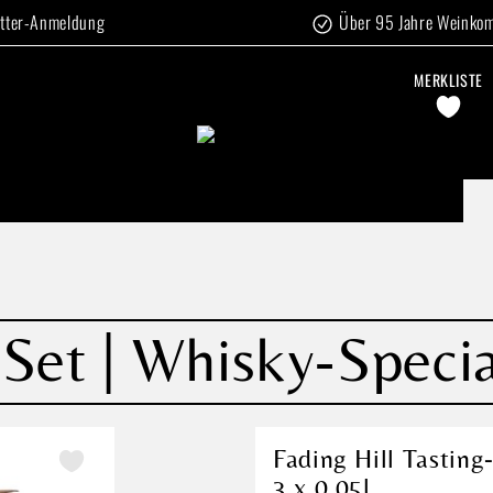
tter-Anmeldung
Über 95 Jahre Weinko
MERKLISTE
-Set | Whisky-Specia
Fading Hill Tasting
3 x 0,05l