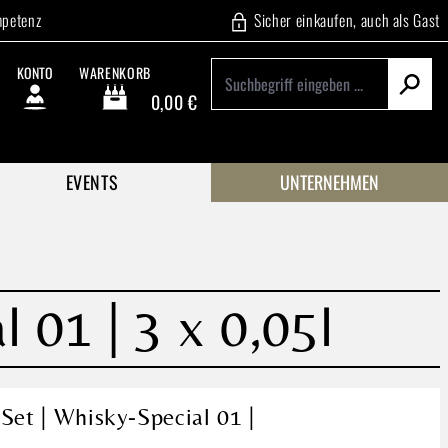
mpetenz
Sicher einkaufen, auch als Gast
KONTO
WARENKORB
0,00 €
Warenkorb enthält 0 Positionen. Der Gesamtwert beträgt
EVENTS
UNTERNEHMEN
l 01 | 3 x 0,05l
-Set | Whisky-Special 01 |