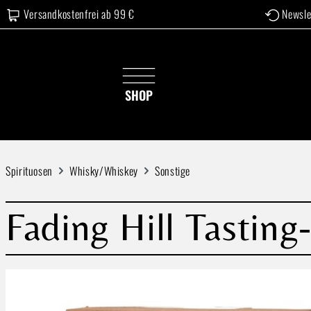
Versandkostenfrei ab 99 €
Newsle
 Hauptinhalt springen
Zur Suche springen
Zur Hauptnavigation springen
SHOP
Spirituosen
Whisky/Whiskey
Sonstige
Fading Hill Tasting
Bildergalerie überspringen