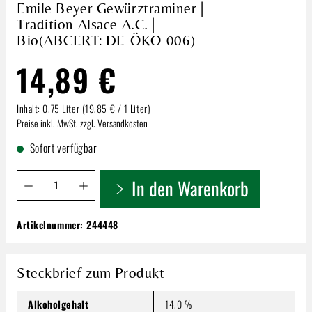
Emile Beyer Gewürztraminer |
Tradition Alsace A.C. |
Bio(ABCERT: DE-ÖKO-006)
14,89 €
Inhalt:
0.75 Liter
(19,85 € / 1 Liter)
Preise inkl. MwSt. zzgl. Versandkosten
Sofort verfügbar
Produkt Anzahl: Gib den gewünschten Wert ein oder benutze 
In den Warenkorb
Artikelnummer:
244448
Emile Beyer Gewürztraminer | Tradition
Alsace A.C. | Bio(ABCERT: DE-ÖKO-006)
14,89 €
Steckbrief zum Produkt
Inhalt:
0.75 Liter
(19,85 € / 1 Liter)
Preise inkl. MwSt. zzgl. Versandkosten
Alkoholgehalt
14.0 %