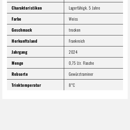
Produkt Anzahl: Gib den gewünschten Wert ein oder benutze
Charakteristiken
Lagerfähigk. 5 Jahre
In den Warenkorb
Farbe
Weiss
Geschmack
trocken
Herkunftsland
Frankreich
Jahrgang
2024
Menge
0,75 Ltr. Flasche
Rebsorte
Gewürztraminer
Trinktemperatur
8°C