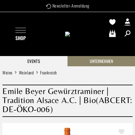
Newsletter-Anmeldung
Zum Hauptinhalt springen
SHOP
Warenkorb enthä
EVENTS
UNTERNEHMEN
Weine
Weinland
Frankreich
Emile Beyer Gewürztraminer |
Tradition Alsace A.C. | Bio(ABCERT:
DE-ÖKO-006)
Bildergalerie überspringen