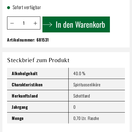
Sofort verfügbar
Produkt Anzahl: Gib den gewünschten Wert ein oder benutze 
In den Warenkorb
Artikelnummer:
681531
Drambuie Scotch Liqueur 40% | 0,7l
23,59 €
Inhalt:
0.7 Liter
(33,70 € / 1 Liter)
Steckbrief zum Produkt
Preise inkl. MwSt. zzgl. Versandkosten
Alkoholgehalt
40.0 %
Produkt Anzahl: Gib den gewünschten Wert ein oder benutze
In den Warenkorb
Charakteristiken
Spirituosenliköre
Herkunftsland
Schottland
Jahrgang
0
Menge
0,70 Ltr. Flasche