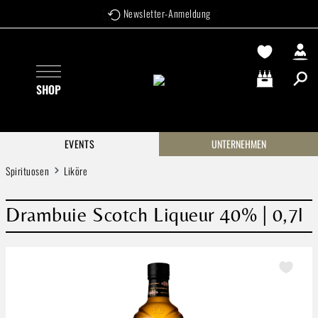
Versandkostenfrei ab 99 €
Newsletter-Anmeldung
Zum Hauptinhalt springen
SHOP
Warenkorb enthä
EVENTS
UNTERNEHMEN
Spirituosen
Liköre
Drambuie Scotch Liqueur 40% | 0,7l
Bildergalerie überspringen