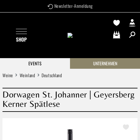
Newsletter-Anmeldung
Zum Hauptinhalt springen
SHOP
Warenkorb enthä
EVENTS
UNTERNEHMEN
Weine
Weinland
Deutschland
Dorwagen St. Johanner | Geyersberg
Kerner Spätlese
Bildergalerie überspringen