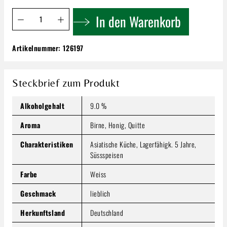
Produkt Anzahl: Gib den gewünschten Wert ein oder benutze 
In den Warenkorb
Artikelnummer:
126197
Dorwagen St. Johanner | Geyersberg Kerner
Spätlese
5,99 €
Steckbrief zum Produkt
Inhalt:
0.75 Liter
(7,99 € / 1 Liter)
Preise inkl. MwSt. zzgl. Versandkosten
Alkoholgehalt
9.0 %
Produkt Anzahl: Gib den gewünschten Wert ein oder benutze
Aroma
Birne, Honig, Quitte
In den Warenkorb
Charakteristiken
Asiatische Küche, Lagerfähigk. 5 Jahre,
Süssspeisen
Farbe
Weiss
Geschmack
lieblich
Herkunftsland
Deutschland