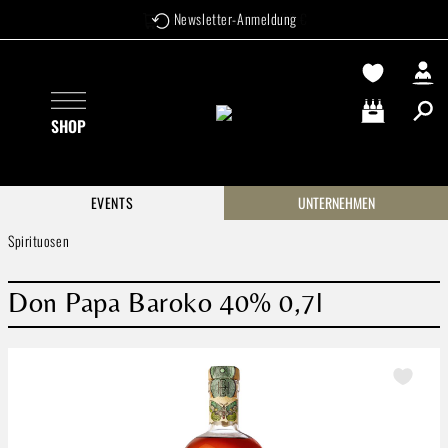
Versandkostenfrei ab 99 €
Newsletter-Anmeldung
Zum Hauptinhalt springen
SHOP
Warenkorb enthä
EVENTS
UNTERNEHMEN
Spirituosen
Don Papa Baroko 40% 0,7l
Bildergalerie überspringen