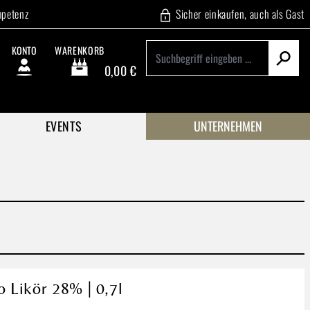
mpetenz
Sicher einkaufen, auch als Gast
KONTO
WARENKORB
0,00 €
Warenkorb enthält 0 Positionen. Der Gesamtwert beträgt
EVENTS
UNTERNEHMEN
 Likör 28% | 0,7l