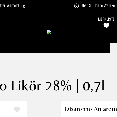
tter-Anmeldung
Über 95 Jahre Weinko
MERKLISTE
 Likör 28% | 0,7l
Disaronno Amaretto