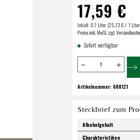
17,59 €
Inhalt:
0.7 Liter
(25,13 € / 1 Liter
Preise inkl. MwSt. zzgl. Versandkoste
Sofort verfügbar
Produkt Anzahl: Gib de
Artikelnummer:
688121
Disaronno Amarett
17,59 €
Steckbrief zum Pro
Inhalt:
0.7 Liter
(25,13 € / 1 Lit
Preise inkl. MwSt. zzgl. Versandkos
Alkoholgehalt
Charakteristiken