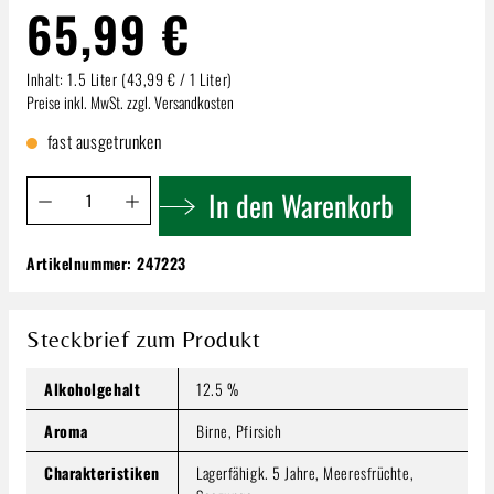
65,99 €
Inhalt:
1.5 Liter
(43,99 € / 1 Liter)
Preise inkl. MwSt. zzgl. Versandkosten
fast ausgetrunken
Produkt Anzahl: Gib den gewünschten Wert ein oder benutze 
In den Warenkorb
Artikelnummer:
247223
Château Sainte Marguerite | Fantastique Cru
Classé | Provence A.O.P. Magnum 1,5l!
65,99 €
Steckbrief zum Produkt
Inhalt:
1.5 Liter
(43,99 € / 1 Liter)
Preise inkl. MwSt. zzgl. Versandkosten
Alkoholgehalt
12.5 %
Produkt Anzahl: Gib den gewünschten Wert ein oder benutze
Aroma
Birne, Pfirsich
In den Warenkorb
Charakteristiken
Lagerfähigk. 5 Jahre, Meeresfrüchte,