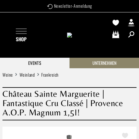
Newsletter-Anmeldung
Zum Hauptinhalt springen
SHOP
Warenkorb enthä
EVENTS
UNTERNEHMEN
Weine
Weinland
Frankreich
Château Sainte Marguerite |
Fantastique Cru Classé | Provence
A.O.P. Magnum 1,5l!
Bildergalerie überspringen