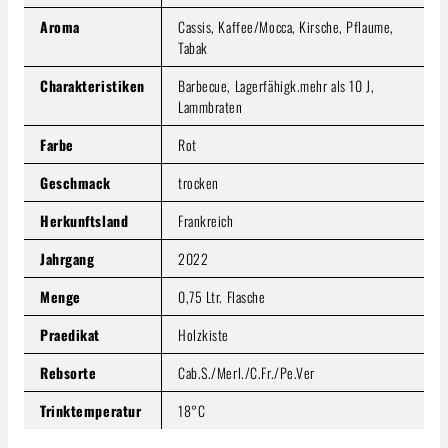
Produkt Anzahl: Gib den gewünschten Wert ein oder benutze
Aroma
Cassis, Kaffee/Mocca, Kirsche, Pflaume,
In den Warenkorb
Tabak
Charakteristiken
Barbecue, Lagerfähigk.mehr als 10 J,
Lammbraten
Farbe
Rot
Geschmack
trocken
Herkunftsland
Frankreich
Jahrgang
2022
Menge
0,75 Ltr. Flasche
Praedikat
Holzkiste
Rebsorte
Cab.S./Merl./C.Fr./Pe.Ver
Trinktemperatur
18°C