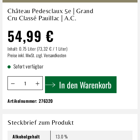
Château Pedesclaux 5e | Grand
Cru Classé Pauillac | A.C.
54,99 €
Inhalt:
0.75 Liter
(73,32 € / 1 Liter)
Preise inkl. MwSt. zzgl. Versandkosten
Sofort verfügbar
Produkt Anzahl: Gib den gewünschten Wert ein oder benutze 
In den Warenkorb
Artikelnummer:
276320
Château Pedesclaux 5e | Grand Cru Classé
Pauillac | A.C.
54,99 €
Steckbrief zum Produkt
Inhalt:
0.75 Liter
(73,32 € / 1 Liter)
Preise inkl. MwSt. zzgl. Versandkosten
Alkoholgehalt
13.0 %