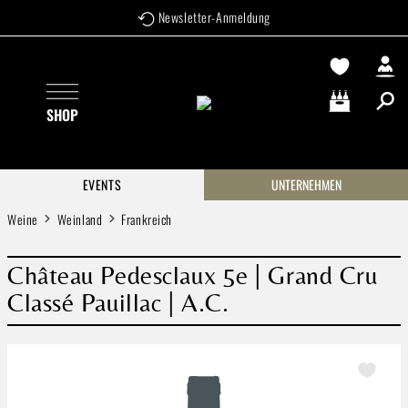
Newsletter-Anmeldung
Zum Hauptinhalt springen
SHOP
Warenkorb enthä
EVENTS
UNTERNEHMEN
Weine
Weinland
Frankreich
Château Pedesclaux 5e | Grand Cru
Classé Pauillac | A.C.
Bildergalerie überspringen